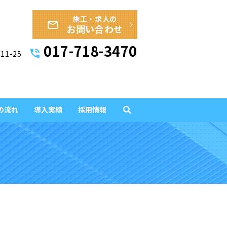
施工・求人の
mail_outline
お問い合わせ
017-718-3470
phone_in_talk
11-25
の流れ
導入実績
採用情報